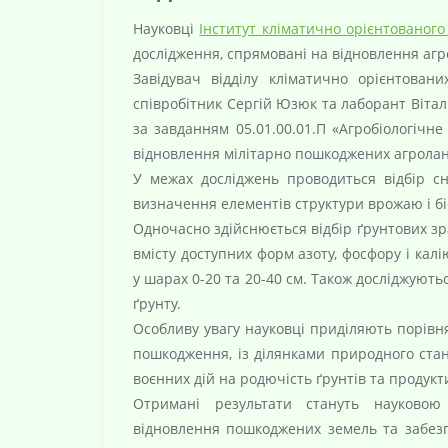
Науковці
Інститут кліматично орієнтованого
дослідження, спрямовані на відновлення агр
Завідувач відділу кліматично орієнтован
співробітник Сергій Юзюк та лаборант Віта
за завданням 05.01.00.01.П «Агробіологічне
відновлення мілітарно пошкоджених агроланд
У межах досліджень проводиться відбір сн
визначення елементів структури врожаю і бі
Одночасно здійснюється відбір ґрунтових зр
вмісту доступних форм азоту, фосфору і калі
у шарах 0-20 та 20-40 см. Також досліджують
ґрунту.
О
собливу увагу науковці приділяють порівн
пошкодження, із ділянками природного стан
воєнних дій на родючість ґрунтів та продукт
Отримані результати стануть науковою
відновлення пошкоджених земель та забезп