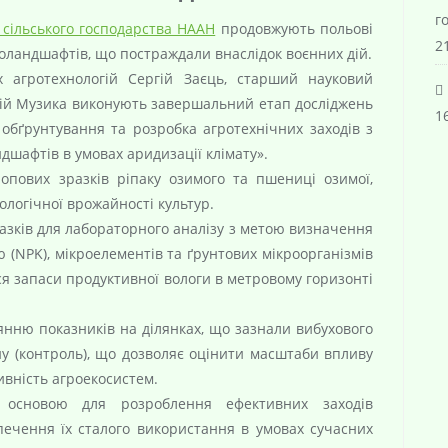
г
 сільського господарства НААН
продовжують польові
21
оландшафтів, що постраждали внаслідок воєнних дій.
их агротехнологій Сергій Заєць, старший науковий
лій Музика виконують завершальний етап досліджень
16
 обґрунтування та розробка агротехнічних заходів з
шафтів в умовах аридизації клімату».
опових зразків ріпаку озимого та пшениці озимої,
ологічної врожайності культур.
азків для лабораторного аналізу з метою визначення
ю (NPK), мікроелементів та ґрунтових мікроорганізмів
ся запаси продуктивної вологи в метровому горизонті
янню показників на ділянках, що зазнали вибухового
у (контроль), що дозволяє оцінити масштаби впливу
ивність агроекосистем.
 основою для розроблення ефективних заходів
ечення їх сталого використання в умовах сучасних