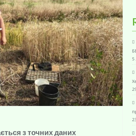
Б
5
Х
29
п
23
ється з точних даних