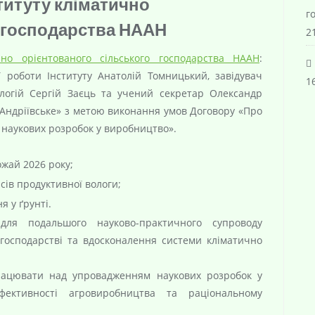
титуту кліматично
г
о господарства НААН
21
чно орієнтованого сільського господарства НААН
:
 роботи Інституту Анатолій Томницький, завідувач
16
ологій Сергій Заєць та учений секретар Олександр
«Андріївське» з метою виконання умов Договору «Про
наукових розробок у виробництво».
ожай 2026 року;
сів продуктивної вологи;
я у ґрунті.
для подальшого науково-практичного супроводу
господарстві та вдосконалення системи кліматично
працювати над упровадженням наукових розробок у
ективності агровиробництва та раціональному