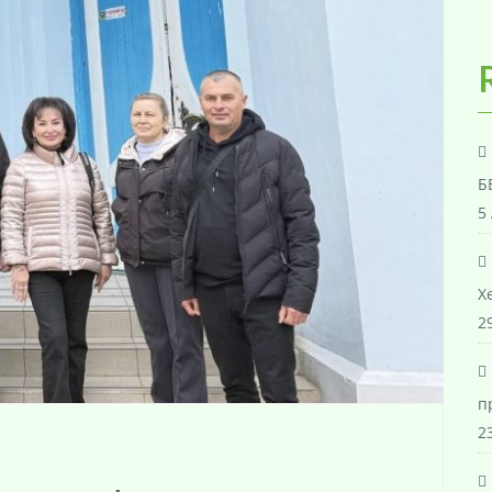
Б
5
Х
29
п
23