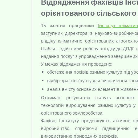
Відрядження фахівців Інс
орієнтованого сільськог
15 жовтня працівники
Інститут клімати
заступник директора з науково-виробничої
відділу кліматично орієнтованих агротехн
Шабля – здійснили робочу поїздку до ДПДГ 
надання послуг з упровадження завершених 
У межах відрядження проведено:
обстеження посівів озимих культур під ур
відбір зразків ґрунту для визначення запа
аналіз вмісту основних елементів живленн
Отримані результати стануть основою 
технологій вирощування озимих культур у 
орієнтованого землеробства.
Фахівці Інституту продовжують активно 
виробництво, сприяючи підвищенню еф
використанню природних ресурсів.