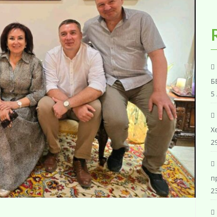
Б
5
Х
29
п
23