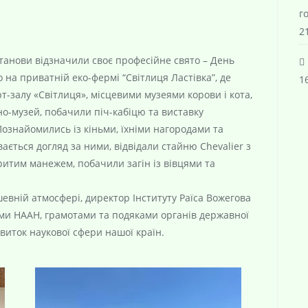
г
21
станови відзначили своє професійне свято – День
 на приватній еко-фермі “Світлиця Ластівка”, де
16
т-залу «Світлиця», місцевими музеями корови і кота,
о-музей, побачили піч-кабіцю та виставку
Познайомились із кіньми, їхніми нагородами та
ається догляд за ними, відвідали стайню Chevalier з
итим манежем, побачили загін із вівцями та
евній атмосфері, директор Інституту Раїса Вожегова
ми НААН, грамотами та подяками органів державної
виток наукової сфери нашої країн.