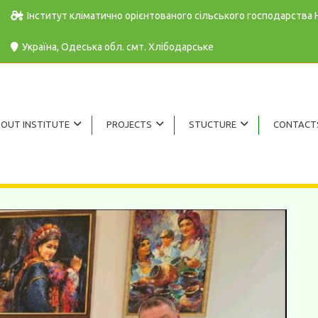
Інститут кліматично орієнтованого сільського господарства
Україна, Одеська обл. cмт. Хлібодарське
OUT INSTITUTE
PROJECTS
STUCTURE
CONTACT