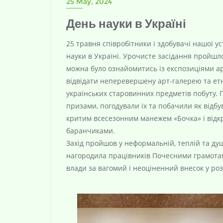
25 May, 2024
День науки в Україні
25 травня співробітники і здобувачі нашої у
науки в Україні. Урочисте засідання пройшло
можна було ознайомитись із експозиціями ар
відвідати неперевершену арт-галерею та етн
українських старовинних предметів побуту. 
призами, погодували їх та побачили як відбув
критим всесезонним манежем «Бочка» і відкр
баранчиками.
Захід пройшов у неформальній, теплій та душ
нагородила працівників Почесними грамота
влади за вагомий і неоціненний внесок у роз