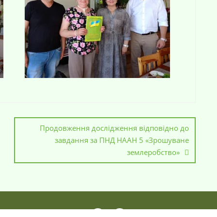
Продовження дослідження відповідно до
завдання за ПНД НААН 5 «Зрошуване
землеробство»