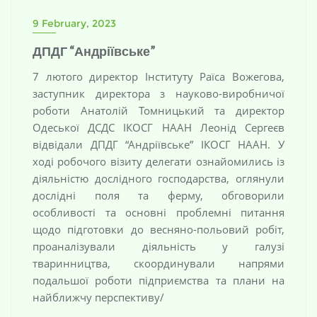
9 February, 2023
ДПДГ “Андріївське”
7 лютого директор Інституту Раїса Вожегова,
заступник директора з науково-виробничої
роботи Анатолій Томницький та директор
Одеської ДСДС ІКОСГ НААН Леонід Сергеєв
відвідали ДПДГ “Андріївське” ІКОСГ НААН. У
ході робочого візиту делегати ознайомились із
діяльністю дослідного господарства, оглянули
дослідні поля та ферму, обговорили
особливості та основні проблемні питання
щодо підготовки до весняно-польовий робіт,
проаналізували діяльність у галузі
тваринництва, скоординували напрями
подальшої роботи підприємства та плани на
найближчу перспективу/