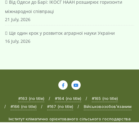
Від Одеси до Барі: ІКОСГ НААН розширює горизонти
міжнародної співпраці
21 July, 2026
Ще один крок у розвиток аграрної науки України
16 July, 2026
#163 (no title)
#164 (no title)
#165 (no title)
#166 (no title)
#167 (no title)
Військовозобов’язаним
Інститут кліматично орієнтованого сільського господарства
Національної академії аграрних наук України © 2024