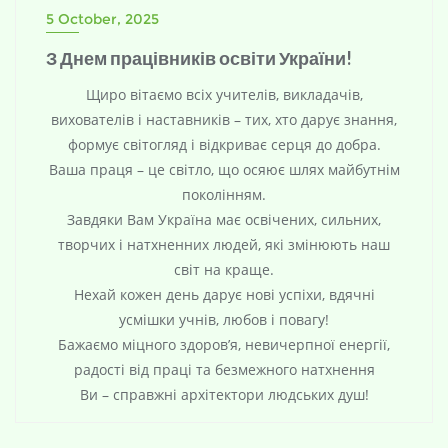
5 October, 2025
З Днем працівників освіти України!
Щиро вітаємо всіх учителів, викладачів,
вихователів і наставників – тих, хто дарує знання,
формує світогляд і відкриває серця до добра.
Ваша праця – це світло, що осяює шлях майбутнім
поколінням.
Завдяки Вам Україна має освічених, сильних,
творчих і натхненних людей, які змінюють наш
світ на краще.
Нехай кожен день дарує нові успіхи, вдячні
усмішки учнів, любов і повагу!
Бажаємо міцного здоров’я, невичерпної енергії,
радості від праці та безмежного натхнення
Ви – справжні архітектори людських душ!