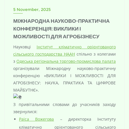
5 November, 2025
МІЖНАРОДНА НАУКОВО-ПРАКТИЧНА
КОНФЕРЕНЦІЯ: ВИКЛИКИ І
МОЖЛИВОСТІ ДЛЯ АГРОБІЗНЕСУ
Науковці
Інститут кліматично орієнтованого
сільського господарства НААН
спільно з колегами
з
Одеська регіональна торгово-промислова палата
організували Міжнародну науково-практичну
конференцію «ВИКЛИКИ І МОЖЛИВОСТІ ДЛЯ
АГРОБІЗНЕСУ: НАУКА, ПРАКТИКА ТА ЦИФРОВЕ
МАЙБУТНЄ».
З привітальними словами до учасників заходу
звернулися:
Раїса Вожегова
– директорка Інституту
кліматично орієнтованого сільського