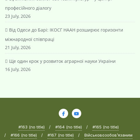
професійного діалогу
23 July, 2026
Від Одеси до Барі: ІКОСГ НААН розширює горизонти
міжнародної співпраці
21 July, 2026
Ще один крок у розвиток аграрної науки України
16 July, 2026
#163 (no title)
#164 (no title)
#165 (no title)
#166 (no title)
#167 (no title)
Військовозобов’язаним