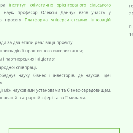
тора
Інститут кліматично орієнтованого сільського
г
х наук, професор Олексій Данчук взяв участь у
21
ого проєкту
Платформа університетських інновацій
16
и за два етапи реалізації проєкту;
прикладів її практичного використання;
 і партнерських ініціатив;
родної співпраці.
єднує науку, бізнес і інвесторів, де наукові ідеї
я.
ії між науковими установами та бізнес-середовищем,
новацій в аграрній сфері та за її межами.