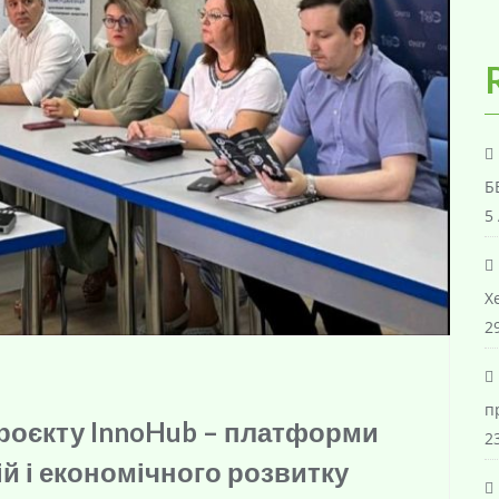
Б
5
Х
29
п
проєкту InnoHub – платформи
23
й і економічного розвитку