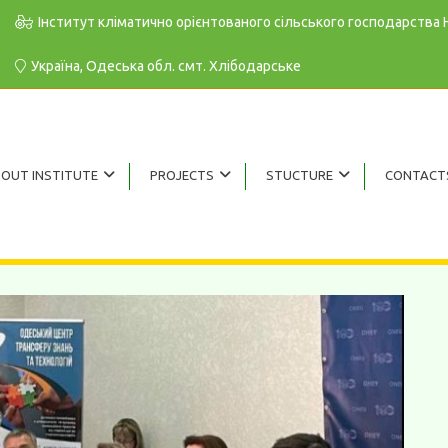
Інститут кліматично орієнтованого сільського господарства
Україна, Одеська обл. cмт. Хлібодарське
OUT INSTITUTE
PROJECTS
STUCTURE
CONTACT