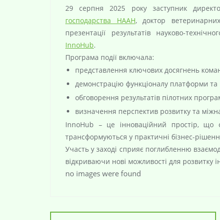
29 серпня 2025 року заступник дирек
господарства НААН
, доктор ветеринарни
презентації результатів науково-технічн
InnoHub
.
Програма події включала:
представлення ключових досягнень команд
демонстрацію функціоналу платформи та 
обговорення результатів пілотних програм
визначення перспектив розвитку та міжна
InnoHub – це інноваційний простір, що об’
трансформуються у практичні бізнес-рішенн
Участь у заході сприяє поглибленню взаємод
відкриваючи нові можливості для розвитку ін
no images were found