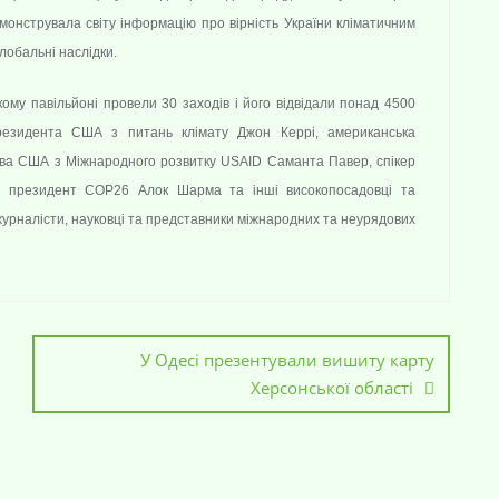
емонструвала світу інформацію про вірність України кліматичним
глобальні наслідки.
кому павільйоні провели 30 заходів і його відвідали понад 4500
резидента США з питань клімату Джон Керрі, американська
ства США з Міжнародного розвитку USAID Саманта Павер, спікер
, президент СОР26 Алок Шарма та інші високопосадовці та
, журналісти, науковці та представники міжнародних та неурядових
У Одесі презентували вишиту карту
Херсонської області