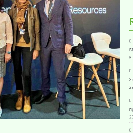
Б
5
Х
29
п
23