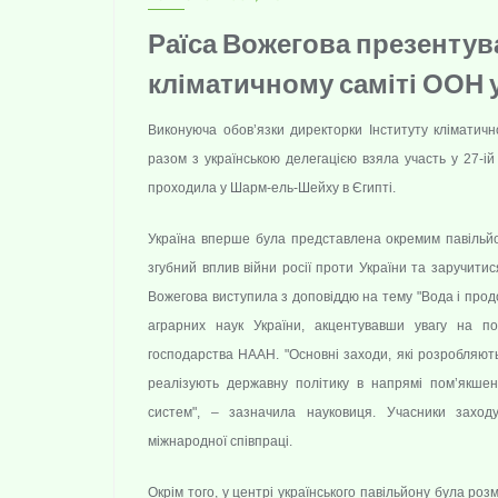
Раїса Вожегова презентув
кліматичному саміті ООН у
Виконуюча обов’язки директорки Інституту кліматич
разом з українською делегацією взяла участь у 27-ій 
проходила у Шарм-ель-Шейху в Єгипті.
Україна вперше була представлена окремим павіль
згубний вплив війни росії проти України та заручит
Вожегова виступила з доповіддю на тему "Вода і продо
аграрних наук України, акцентувавши увагу на пот
господарства НААН. "Основні заходи, які розробляют
реалізують державну політику в напрямі пом’якшен
систем", – зазначила науковиця. Учасники заход
міжнародної співпраці.
Окрім того, у центрі українського павільйону була розм