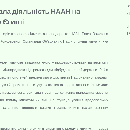
г
ала діяльність НААН на
21
 Єгипті
16
но орієнтованого сільського господарства НААН Раїса Вожегова
Конференції Організації Об’єднаних Націй зі зміни клімату, яка
йоном,
ключове завдання якого – продемонструвати на весь світ
ися міжнародною підтримкою для відбудови нашої держави.
Раїса
вольчі системи", презентувала діяльність Національної академії
ужній роботі Інституту кліматично орієнтованого сільського
ь науковці установи, адаптовані до сучасних природних умов та
ня впливу кліматичних змін на функціонування продовольчих
у схвально прийняли виступ і зацікавилися налагодженням
іщена інсталяція у вигляді вирви від снаряду, якими усіяні зараз