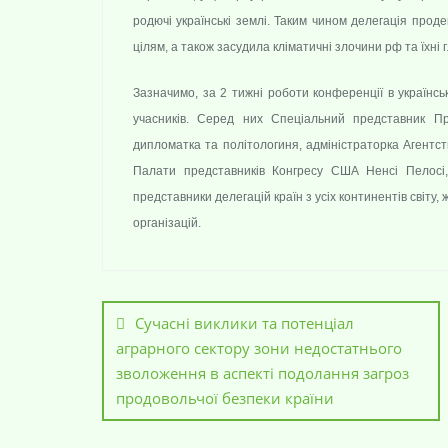
родючі українські землі. Таким чином делегація прод
цілям, а також засудила кліматичні злочини рф та їхні 
Зазначимо, за 2 тижні роботи конференції в українсь
учасників. Серед них Спеціальний представник П
дипломатка та політологиня, адміністраторка Агент
Палати представників Конгресу США Ненсі Пелосі
представники делегацій країн з усіх континентів світу
організацій.
Сучасні виклики та потенціал
аграрного сектору зони недостатнього
зволоження в аспекті подолання загроз
продовольчої безпеки країни