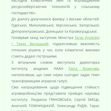
наслідків кліматичних змін та впровадження
ресурсозберігаючих технологій у сільському
господарстві».
До діалогу долучилися фахівці з восьми областей:
Одеської, Миколаївської, Херсонської, Запорізької,
Дніпропетровської, Донецької та Кіровоградської.
Головував захід заступник Міністра
Taras Vysotskyi
/ Тарас Висоцький
, підкресливши важливість
спільних рішень у час, коли кліматичні виклики
стають дедалі гострішими.
З вітальним словом виступила директорка
Інституту, академік НААН
Раїса Вожегова
,
наголосивши, що саме наука сьогодні задає темп
трансформаціям аграрної галузі.
Свої напрацювання щодо підвищення стійкості
агровиробництва представили провідні науковці
Інституту: Людмила ГРАНОВСЬКА, Сергій ЗАЄЦЬ,
Анатолій ТОМНИЦЬКИЙ, Олександр РУДІК, Тарас