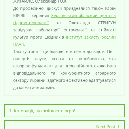
ЖИГАЙЛО, Олександр ГОЖ.
До професійної дискусії приєдналися також Юрій
КІРІЯК – керівник
Херсонський обласний центр з
гідрометеорології
та Олександр СТРИГУН
завідувач лабораторії ентомології та стійкості
культур проти шкідників
Інститут захисту рослин
НААН
.
Такі зустрічі – це більше, ніж обмін досвідом. Це –
синергія науки, освіти та виробництва, яка
створює фундамент для інноваційного, екологічно
відповідального та конкурентного аграрного
сектору України, здатного ефективно адаптуватися
до кліматичних змін.
Інновації, що змінюють агро!
Next Post