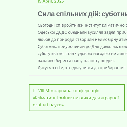
15 April, 2025
Сила спільних дій: суботн
Сьогодні співробітники
Інститут кліматично 
Одеської ДСДС об’єднали зусилля задля приби
любов до природи створили неймовірну атмос
Суботник, приурочений до Дня довкілля, яки
суботу квітня, став чудовою нагодою не лише
важливо берегти нашу планету щодня.
Дякуємо всім, хто долучився до прибирання! 
VІII Міжнародна конференція
«Кліматичні зміни: виклики для аграрної
освіти і науки»