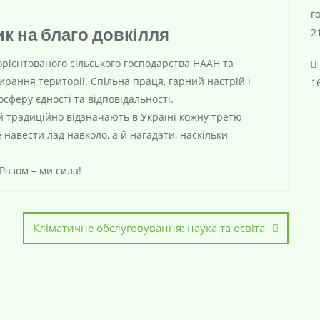
г
ик на благо довкілля
21
орієнтованого сільського господарства НААН
та
рання території. Спільна праця, гарний настрій і
16
феру єдності та відповідальності.
й традиційно відзначають в Україні кожну третю
 навести лад навколо, а й нагадати, наскільки
Разом – ми сила!
Кліматичне обслуговування: наука та освіта