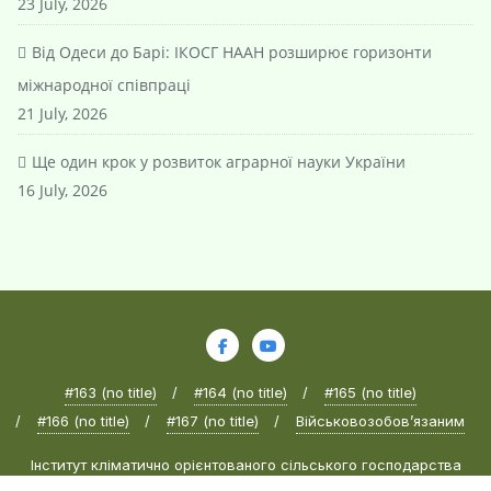
23 July, 2026
Від Одеси до Барі: ІКОСГ НААН розширює горизонти
міжнародної співпраці
21 July, 2026
Ще один крок у розвиток аграрної науки України
16 July, 2026
#163 (no title)
#164 (no title)
#165 (no title)
#166 (no title)
#167 (no title)
Військовозобов’язаним
Інститут кліматично орієнтованого сільського господарства