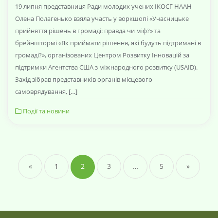
19 липня представниця Ради молодих учених ІКОСГ НААН
Олена Полагенько взяла участь у воркшопі «Учасницьке
прийняття рішень в громаді: правда чи міф?» та
брейнштормі «Як приймати рішення, які будуть підтримані в
громаді?», організованих Центром Розвитку Інновацій за
підтримки Агентства США з міжнародного розвитку (USAID).
Захід зібрав представників органів місцевого
самоврядування, […]
Події та новини
«
1
2
3
…
5
»