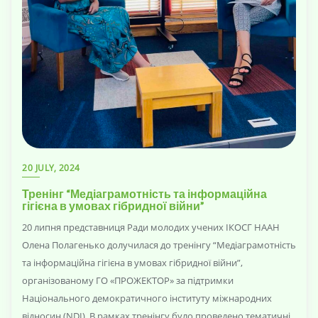
20 JULY, 2024
Тренінг “Медіаграмотність та інформаційна
гігієна в умовах гібридної війни”
20 липня представниця Ради молодих учених ІКОСГ НААН
Олена Полагенько долучилася до тренінгу “Медіаграмотність
та інформаційна гігієна в умовах гібридної війни”,
організованому ГО «ПРОЖЕКТОР» за підтримки
Національного демократичного інституту міжнародних
відносин (NDI). В рамках тренінгу було проведено тематичні