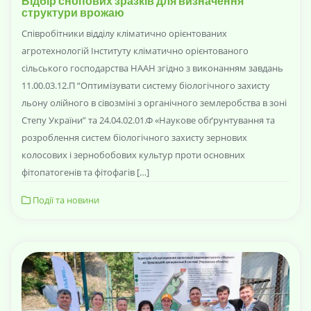
Відбір снопових зразків для визначення
структури врожаю
Співробітники відділу кліматично орієнтованих
агротехнологій Інституту кліматично орієнтованого
сільського господарства НААН згідно з виконанням завдань
11.00.03.12.П “Оптимізувати систему біологічного захисту
льону олійного в сівозміні з органічного землеробства в зоні
Степу України” та 24.04.02.01.Ф «Наукове обґрунтування та
розроблення систем біологічного захисту зернових
колосових і зернобобових культур проти основних
фітопатогенів та фітофагів […]
Події та новини