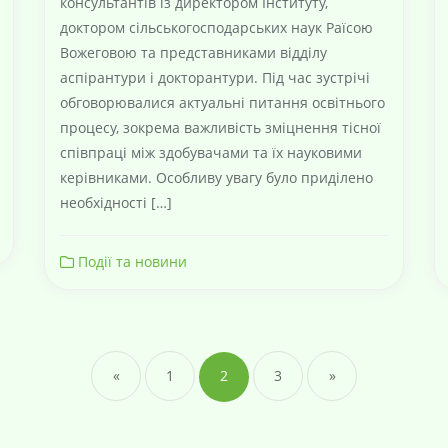
консультантів із директором Інституту,
доктором сільськогосподарських наук Раїсою
Вожеговою та представниками відділу
аспірантури і докторантури. Під час зустрічі
обговорювалися актуальні питання освітнього
процесу, зокрема важливість зміцнення тісної
співпраці між здобувачами та їх науковими
керівниками. Особливу увагу було приділено
необхідності […]
Події та новини
«
1
2
3
»