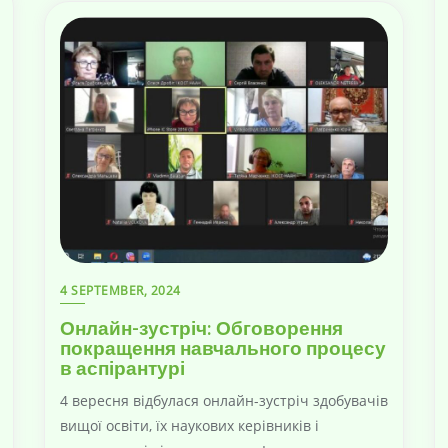
4 SEPTEMBER, 2024
Онлайн-зустріч: Обговорення
покращення навчального процесу
в аспірантурі
4 вересня відбулася онлайн-зустріч здобувачів
вищої освіти, їх наукових керівників і