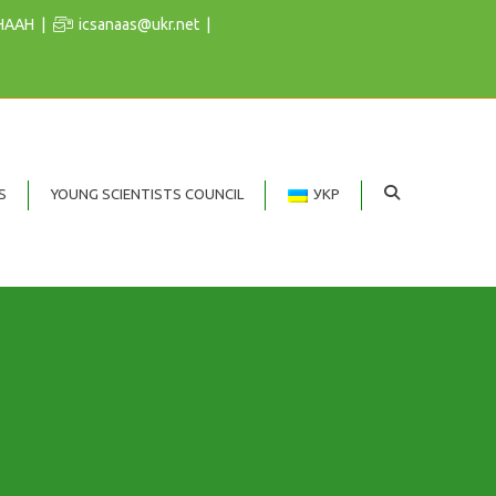
 НААН
icsanaas@ukr.net
S
YOUNG SCIENTISTS COUNCIL
УКР