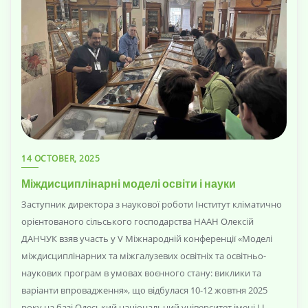
14 OCTOBER, 2025
Міждисциплінарні моделі освіти і науки
Заступник директора з наукової роботи Інститут кліматично
орієнтованого сільського господарства НААН Олексій
ДАНЧУК взяв участь у V Міжнародній конференції «Моделі
міждисциплінарних та міжгалузевих освітніх та освітньо-
наукових програм в умовах воєнного стану: виклики та
варіанти впровадження», що відбулася 10-12 жовтня 2025
року на базі Одеський національний університет імені І.І.