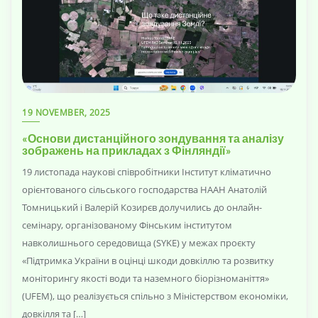
19 NOVEMBER, 2025
«Основи дистанційного зондування та аналізу
зображень на прикладах з Фінляндії»
19 листопада наукові співробітники Інститут кліматично
орієнтованого сільського господарства НААН Анатолій
Томницький і Валерій Козирєв долучились до онлайн-
семінару, організованому Фінським інститутом
навколишнього середовища (SYKE) у межах проєкту
«Підтримка України в оцінці шкоди довкіллю та розвитку
моніторингу якості води та наземного біорізноманіття»
(UFEM), що реалізується спільно з Міністерством економіки,
довкілля та […]