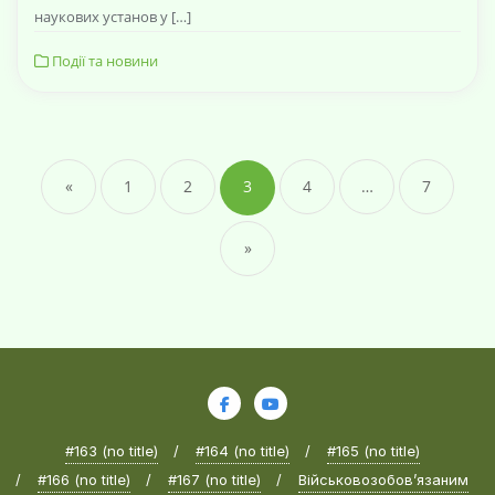
наукових установ у […]
Події та новини
«
1
2
3
4
…
7
»
#163 (no title)
#164 (no title)
#165 (no title)
#166 (no title)
#167 (no title)
Військовозобов’язаним