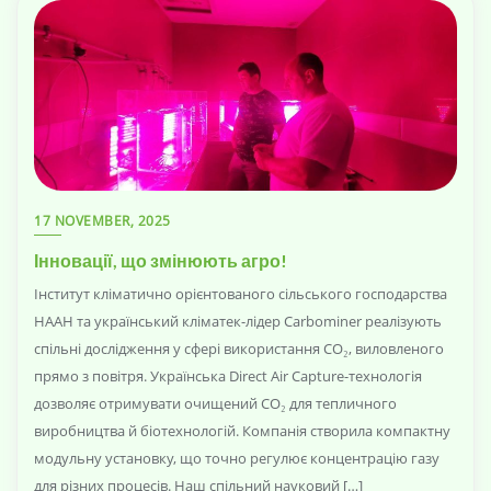
17 NOVEMBER, 2025
Інновації, що змінюють агро!
Інститут кліматично орієнтованого сільського господарства
НААН та український кліматек-лідер Carbominer реалізують
спільні дослідження у сфері використання СО₂, виловленого
прямо з повітря. Українська Direct Air Capture-технологія
дозволяє отримувати очищений CO₂ для тепличного
виробництва й біотехнологій. Компанія створила компактну
модульну установку, що точно регулює концентрацію газу
для різних процесів. Наш спільний науковий […]