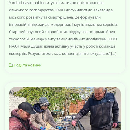
У квітні науковці Інститут кліматично орієнтованого
сільського господарства НААН долучилися до Хакатону з
міського розвитку та смарт-рішень, де формували
інноваційні підходи до модернізації муніципальних сервісів.
Старший науковий співробітник відділу геоінформаційних
технологій, менеджменту та економічних досліджень ІКОСГ
НААН Майя Душак взяла активну участь у роботі команди
експертів. Результатом стала концепція інтелектуальної […]
Події та новини