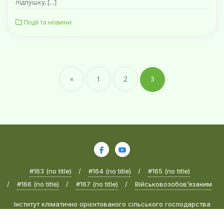
підпушку, […]
Події та новини
«
1
2
3
#163 (no title)
#164 (no title)
#165 (no title)
#166 (no title)
#167 (no title)
Військовозобов’язаним
Інститут кліматично орієнтованого сільського господарства
Національної академії аграрних наук України © 2024