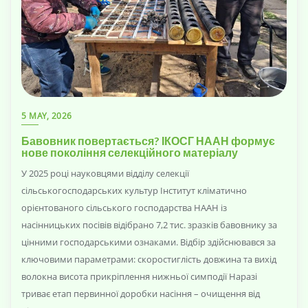
5 MAY, 2026
Бавовник повертається? ІКОСГ НААН формує
нове покоління селекційного матеріалу
У 2025 році науковцями відділу селекції
сільськогосподарських культур Інститут кліматично
орієнтованого сільського господарства НААН із
насінницьких посівів відібрано 7,2 тис. зразків бавовнику за
цінними господарськими ознаками. Відбір здійснювався за
ключовими параметрами: скоростиглість довжина та вихід
волокна висота прикріплення нижньої симподії Наразі
триває етап первинної доробки насіння – очищення від