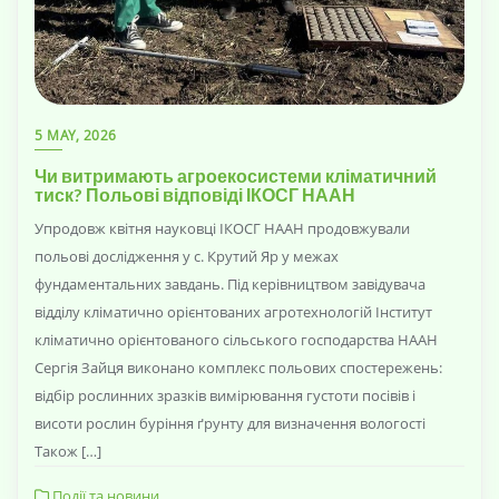
5 MAY, 2026
Чи витримають агроекосистеми кліматичний
тиск? Польові відповіді ІКОСГ НААН
Упродовж квітня науковці ІКОСГ НААН продовжували
польові дослідження у с. Крутий Яр у межах
фундаментальних завдань. Під керівництвом завідувача
відділу кліматично орієнтованих агротехнологій Інститут
кліматично орієнтованого сільського господарства НААН
Сергія Зайця виконано комплекс польових спостережень:
відбір рослинних зразків вимірювання густоти посівів і
висоти рослин буріння ґрунту для визначення вологості
Також […]
Події та новини