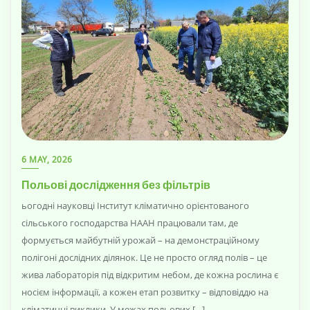
6 MAY, 2026
Польові дослідження без фільтрів
ьогодні науковці Інститут кліматично орієнтованого
сільського господарства НААН працювали там, де
формується майбутній урожай – на демонстраційному
полігоні дослідних ділянок. Це не просто огляд полів – це
жива лабораторія під відкритим небом, де кожна рослина є
носієм інформації, а кожен етап розвитку – відповіддю на
кліматичні виклики. У межах польових […]