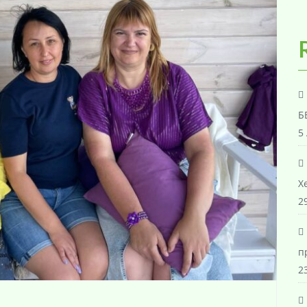
Б
5
Х
29
п
23