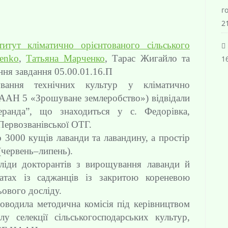
г
21
титут кліматично орієнтованого сільського
renko
,
Татьяна Марченко
, Тарас Жигайло та
16
ня завдання 05.00.01.16.П
ування технічних культур у кліматично
ААН 5 «Зрошуване землеробство») відвідали
ранда”, що знаходиться у с. Федорівка,
Первозванівської ОТГ.
 3000 кущів лаванди та лавандину, а простір
 (червень–липень).
ліди докторантів з вирощування лаванди й
ратах із саджанців із закритою кореневою
ового досліду.
оводила методична комісія під керівництвом
лу селекції сільськогосподарських культур,