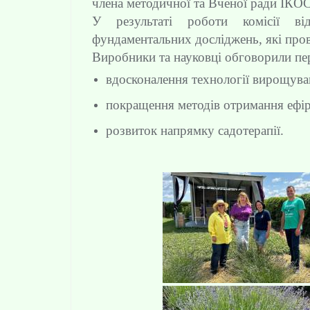
члена методичної та Вченої ради ІК
У результаті роботи комісії від
фундаментальних досліджень, які пров
Виробники та науковці обговорили пер
вдосконалення технології вирощува
покращення методів отримання ефірно
розвиток напрямку садотерапії.