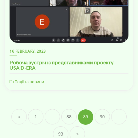
16 FEBRUARY, 2023
Робоча зустріч із представниками проекту
USAID-ERA
Події та новини
«
1
…
88
89
90
…
93
»