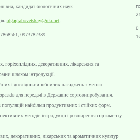
г
іївна, кандидат біологічних наук
21
ія:
olgagrabovetskay@ukr.net
;
07868561, 0973782389
16
, горіхоплідних, декоративних, лікарських та
раїни шляхом інтродукції.
ійних і дослідно-виробничих насаджень з метою
разків для передачі в Державне сортовипробування.
 з популяцій найбільш продуктивних і стійких форм.
пективних методів інтродукції і розширення сортименту
их, декоративних, лікарських та ароматичних культур