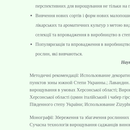
перспективних для вирощування не тільки на пі
Вивчення нових сортів і форм нових малопоши
лікарських та ароматичних культур з метою ви
селекції та впровадження в виробництво в степ
Популяризація та впровадження в виробництво 
рослин, які вивчаються.
Наук
Методичні рекомендації: Использование декорат
пунктов зоны южной Степи Украины.; Лавандин. Бі
вирощування в умовах Херсонської області; Вир
Херсонської області (цмин італійський і чабер гір
Південного степу України; Использование Zizyphu
Монографії: Збереження та збагачення рослинних р
Сучасна технологія вирощування саджанців вино