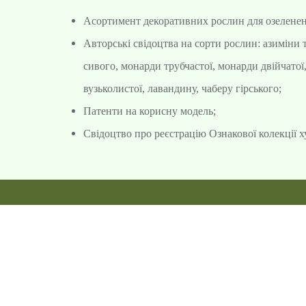
Асортимент декоративних рослин для озелененн
Авторські свідоцтва на сорти рослин: азиміни 
сивого, монарди трубчаcтої, монарди двійчато
вузьколистої, лавандину, чаберу гірського;
Патенти на корисну модель;
Свідоцтво про реєстрацію Ознакової колекції 
#163 (no title)
#164 (
Інститут кліматично о