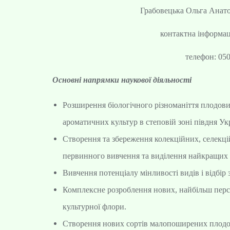
Грабовецька Ольга Анатол
контактна інформац
телефон: 05
Основні напрямки наукової діяльності
Розширення біологічного різноманіття плодових
ароматичних культур в степовій зоні півдня Ук
Створення та збереження колекційних, селекц
первинного вивчення та виділення найкращих з
Вивчення потенціалу мінливості видів і відбір
Комплексне розроблення нових, найбільш перс
культурної флори.
Створення нових сортів малопоширених плодов