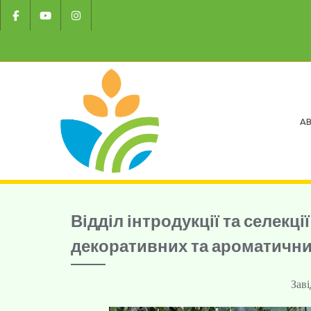
AB
Відділ інтродукції та селек
декоративних та ароматичн
Заві