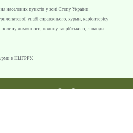
я населених пунктів у зоні Степу України.
трилопатевої, унабі справжнього, хурми, каріоптерісу
ї, полину лимонного, полину таврійського, лаванди
хурми в НЦГРРУ.
no title)
#165 (no title)
#166 (no title)
#167 (no title)
В
рієнтованого сільського господарства Національної академії аграрн