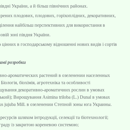
вдні України, а й більш північних районах.
рених плодових, плодових, горіхоплідних, декоративних,
ділення найбільш перспективних для використання в
овій зоні півдня України.
цінних в господарському відношенні нових видів і сортів
ові розробки
ивно-ароматических растений в озеленении населенных
ологія, біохімія, агротехніка та особливості
ощування декоративно-ароматичних рослин в умовах
ський); Вирощування Asimina triloba (L.) Dunal в умовах
s jujuba Mill. в озеленении Cтепной зоны юга Украины.
есурсів шляхом інтродукції, селекції та біотехнології;
граду із закритою кореневою системою;