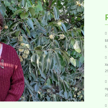
Б
5
Х
29
п
23