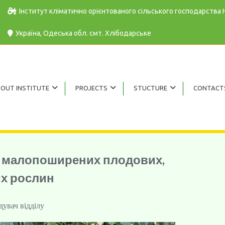
Інститут кліматично орієнтованого сільського господарства
Україна, Одеська обл. cмт. Хлібодарське
OUT INSTITUTE
PROJECTS
STUCTURE
CONTACT
ції малопоширених плодових,
их рослин
дувач відділу