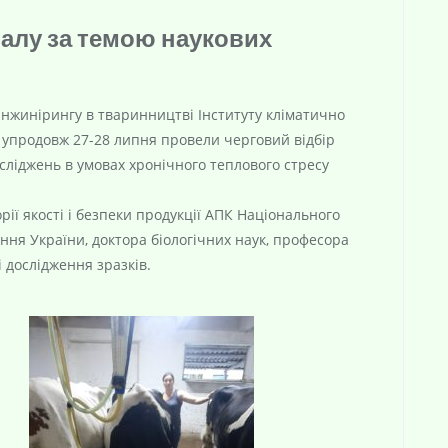
іалу за темою наукових
оінжинірингу в тваринництві Інституту кліматично
 упродовж 27-28 липня провели черговий відбір
сліджень в умовах хронічного теплового стресу
ії якості і безпеки продукції АПК Національного
ння України, доктора біологічних наук, професора
 дослідження зразків.