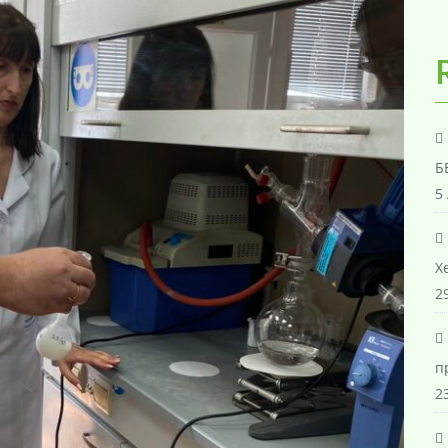
Б
5
Х
29
п
23