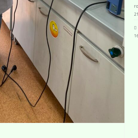
г
21
16