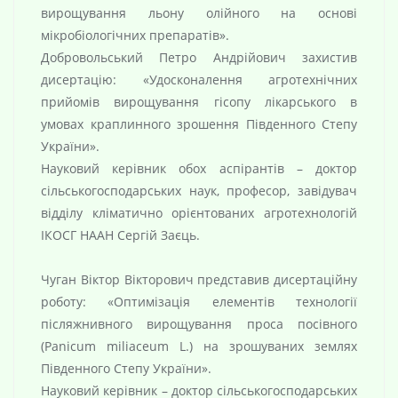
вирощування льону олійного на основі
мікробіологічних препаратів».
Добровольський Петро Андрійович захистив
дисертацію: «Удосконалення агротехнічних
прийомів вирощування гісопу лікарського в
умовах краплинного зрошення Південного Степу
України».
Науковий керівник обох аспірантів – доктор
сільськогосподарських наук, професор, завідувач
відділу кліматично орієнтованих агротехнологій
ІКОСГ НААН Сергій Заєць.
Чуган Віктор Вікторович представив дисертаційну
роботу: «Оптимізація елементів технології
післяжнивного вирощування проса посівного
(Panicum miliaceum L.) на зрошуваних землях
Південного Степу України».
Науковий керівник – доктор сільськогосподарських