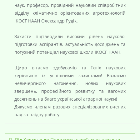
наук, професор, провідний науковий співробітник
відділу кліматично орієнтованих агротехнологій
ІКОСГ НААН Олександр Рудік.
Захисти підтвердили високий рівень наукової
підготовки аспірантів, актуальність досліджень та
потужний потенціал наукової школи ІКОСГ НААН.
Щиро вітаємо здобувачів та їхніх наукових
керівників із успішними захистами! Бажаємо
невичерпного натхнення, нових наукових
звершень, професійного розвитку та вагомих
досягнень на благо української аграрної науки!
Дякуємо членам разових спеціалізованих вчених
рад за плідну роботу!
Від Херсона до Пловдива: українська аграрна